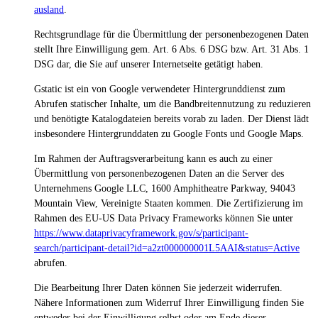
ausland
.
Rechtsgrundlage für die Übermittlung der personenbezogenen Daten
stellt Ihre Einwilligung gem. Art. 6 Abs. 6 DSG bzw. Art. 31 Abs. 1
DSG dar, die Sie auf unserer Internetseite getätigt haben.
Gstatic ist ein von Google verwendeter Hintergrunddienst zum
Abrufen statischer Inhalte, um die Bandbreitennutzung zu reduzieren
und benötigte Katalogdateien bereits vorab zu laden. Der Dienst lädt
insbesondere Hintergrunddaten zu Google Fonts und Google Maps.
Im Rahmen der Auftragsverarbeitung kann es auch zu einer
Übermittlung von personenbezogenen Daten an die Server des
Unternehmens Google LLC, 1600 Amphitheatre Parkway, 94043
Mountain View, Vereinigte Staaten kommen. Die Zertifizierung im
Rahmen des EU-US Data Privacy Frameworks können Sie unter
https://www.dataprivacyframework.gov/s/participant-
search/participant-detail?id=a2zt000000001L5AAI&status=Active
abrufen.
Die Bearbeitung Ihrer Daten können Sie jederzeit widerrufen.
Nähere Informationen zum Widerruf Ihrer Einwilligung finden Sie
entweder bei der Einwilligung selbst oder am Ende dieser