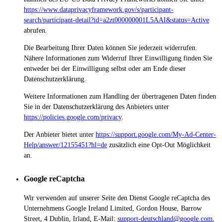
https://www.dataprivacyframework.gov/s/participant-
search/participant-detail?id=a2zt000000001L5AAI&status=Active
abrufen.
Die Bearbeitung Ihrer Daten können Sie jederzeit widerrufen.
Nähere Informationen zum Widerruf Ihrer Einwilligung finden Sie
entweder bei der Einwilligung selbst oder am Ende dieser
Datenschutzerklärung.
Weitere Informationen zum Handling der übertragenen Daten finden
Sie in der Datenschutzerklärung des Anbieters unter
https://policies.google.com/privacy
.
Der Anbieter bietet unter
https://support.google.com/My-Ad-Center-
Help/answer/12155451?hl=de
zusätzlich eine Opt-Out Möglichkeit
an.
Google reCaptcha
Wir verwenden auf unserer Seite den Dienst Google reCaptcha des
Unternehmens Google Ireland Limited, Gordon House, Barrow
Street, 4 Dublin, Irland, E-Mail:
support-deutschland@google.com
,